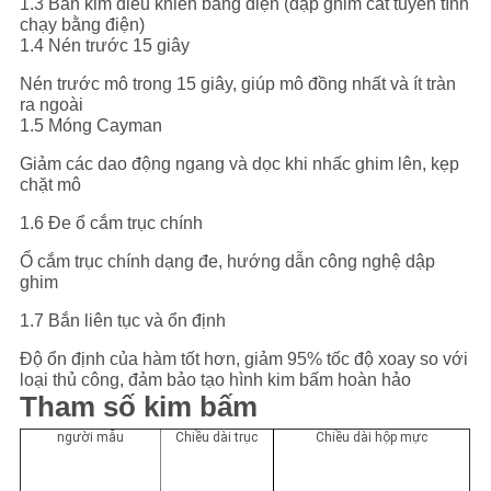
1.3 Bắn kim điều khiển bằng điện (dập ghim cắt tuyến tính
chạy bằng điện)
1.4 Nén trước 15 giây
Nén trước mô trong 15 giây, giúp mô đồng nhất và ít tràn
ra ngoài
1.5 Móng Cayman
Giảm các dao động ngang và dọc khi nhấc ghim lên, kẹp
chặt mô
1.6 Đe ổ cắm trục chính
Ổ cắm trục chính dạng đe, hướng dẫn công nghệ dập
ghim
1.7 Bắn liên tục và ổn định
Độ ổn định của hàm tốt hơn, giảm 95% tốc độ xoay so với
loại thủ công, đảm bảo tạo hình kim bấm hoàn hảo
Tham số kim bấm
người mẫu
Chiều dài trục
Chiều dài hộp mực