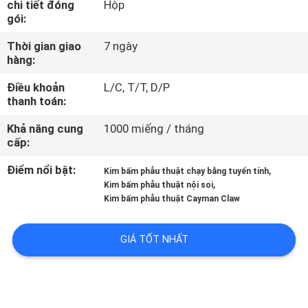
chi tiết đóng
Hộp
NHÀ
gói:
MÁY
Thời gian giao
7 ngày
hàng:
KIỂM
Điều khoản
L/C, T/T, D/P
SOÁT
thanh toán:
CHẤT
Khả năng cung
1000 miếng / tháng
cấp:
LƯỢNG
Điểm nổi bật:
,
Kim bấm phẫu thuật chạy bằng tuyến tính
,
Kim bấm phẫu thuật nội soi
LIÊN
Kim bấm phẫu thuật Cayman Claw
HỆ
CHÚNG
GIÁ TỐT NHẤT
TÔI