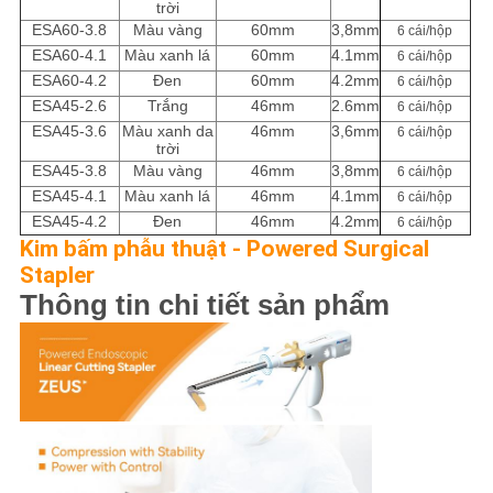
trời
ESA60-3.8
Màu vàng
60mm
3,8mm
6 cái/hộp
ESA60-4.1
Màu xanh lá
60mm
4.1mm
6 cái/hộp
ESA60-4.2
Đen
60mm
4.2mm
6 cái/hộp
ESA45-2.6
Trắng
46mm
2.6mm
6 cái/hộp
ESA45-3.6
Màu xanh da
46mm
3,6mm
6 cái/hộp
trời
ESA45-3.8
Màu vàng
46mm
3,8mm
6 cái/hộp
ESA45-4.1
Màu xanh lá
46mm
4.1mm
6 cái/hộp
ESA45-4.2
Đen
46mm
4.2mm
6 cái/hộp
Kim bấm phẫu thuật - Powered Surgical
Stapler
Thông tin chi tiết sản phẩm