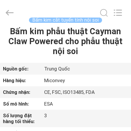
-
2026
MICONVEY
TECHNOLOGIES
CO.,
Bấm kim cắt tuyến tính nội soi
LTD.
All
Rights
Bấm kim phẫu thuật Cayman
NHÀ
Reserved.
Claw Powered cho phẫu thuật
SẢN
nội soi
PHẨM
Nguồn gốc:
Trung Quốc
VỀ
Hàng hiệu:
Miconvey
CHÚNG
Chứng nhận:
CE, FSC, ISO13485, FDA
TÔI
Số mô hình:
ESA
THAM
Số lượng đặt
3
hàng tối thiểu:
QUAN