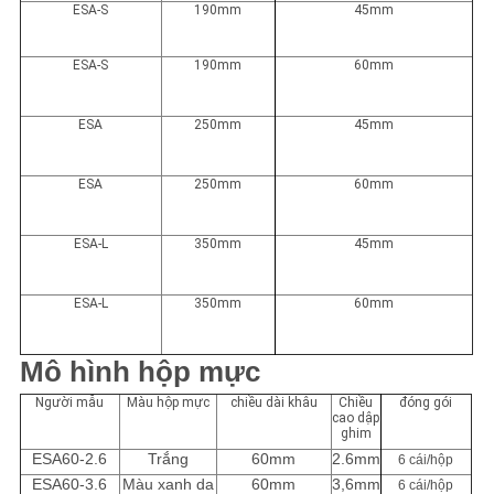
ESA-S
190mm
45mm
ESA-S
190mm
60mm
ESA
250mm
45mm
ESA
250mm
60mm
ESA-L
350mm
45mm
ESA-L
350mm
60mm
Mô hình hộp mực
Người mẫu
Màu hộp mực
chiều dài khâu
Chiều
đóng gói
cao dập
ghim
ESA60-2.6
Trắng
60mm
2.6mm
6 cái/hộp
ESA60-3.6
Màu xanh da
60mm
3,6mm
6 cái/hộp