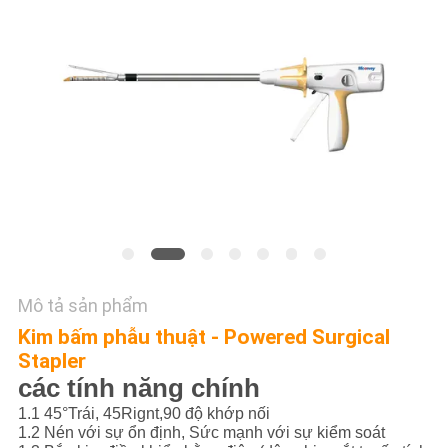
YÊU
CẦU
BÁO
GIÁ
SƠ
ĐỒ
TRANG
WEB
Mô tả sản phẩm
PRIVACY
Kim bấm phẫu thuật - Powered Surgical
Stapler
POLICY
các tính năng chính
1.1 45°Trái, 45Rignt,90 độ khớp nối
1.2 Nén với sự ổn định, Sức mạnh với sự kiểm soát